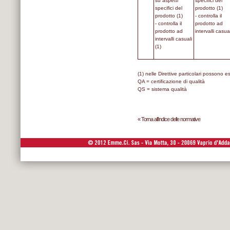
su aspetti
specifici del
specifici del
prodotto (1)
prodotto (1)
- controlla il
- controlla il
prodotto ad
prodotto ad
intervalli casual
intervalli casuali
(1)
(1) nelle Direttive particolari possono 
QA = certificazione di qualità
QS = sistema qualità
« Torna all'indice delle normative