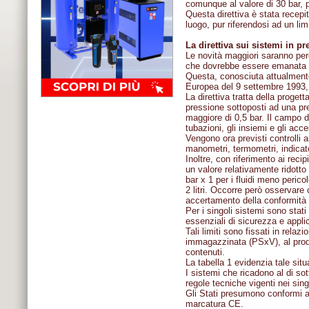
comunque al valore di 30 bar, p
Questa direttiva è stata recepit
luogo, pur riferendosi ad un lim
La direttiva sui sistemi in p
Le novità maggiori saranno però
che dovrebbe essere emanata a
Questa, conosciuta attualmente
Europea del 9 settembre 1993, 
La direttiva tratta della proget
pressione sottoposti ad una p
maggiore di 0,5 bar. Il campo d
tubazioni, gli insiemi e gli acce
Vengono ora previsti controlli a
manometri, termometri, indicator
Inoltre, con riferimento ai recipi
un valore relativamente ridotto 
bar x 1 per i fluidi meno perico
2 litri. Occorre però osservare
accertamento della conformità
Per i singoli sistemi sono stati f
essenziali di sicurezza e appli
Tali limiti sono fissati in relazi
immagazzinata (PSxV), al prodo
contenuti.
La tabella 1 evidenzia tale situ
I sistemi che ricadono al di sot
regole tecniche vigenti nei sin
Gli Stati presumono conformi all
marcatura CE.