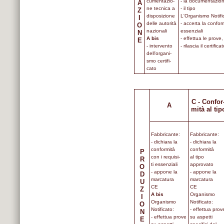
cumentazio-
- la documentazion
A
ne tecnica a
- il tipo
Z
disposizione
L'Organismo Notifi
I
delle autorità
- accerta la conform
O
nazionali
essenziali
N
A bis
- effettua le prove
E
- intervento
- rilascia il certif
dell'organi-
smo certifi-
cato
C - Confor
A
mità al tip
Fabbricante:
Fabbricante:
- dichiara la
- dichiara la
conformità
conformità
P
con i requisi-
al tipo
R
ti essenziali
approvato
O
- appone la
- appone la
D
marcatura
marcatura
U
CE
CE
Z
A bis
Organismo
I
Organismo
Notificato:
O
Notificato:
- effettua prov
N
- effettua prove
su aspetti
E