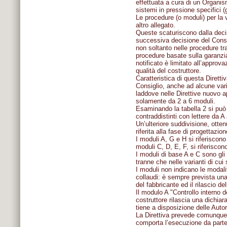
effettuata a cura di un Organismo
sistemi in pressione specifici (
Le procedure (o moduli) per la 
altro allegato.
Queste scaturiscono dalla deci
successiva decisione del Consig
non soltanto nelle procedure tr
procedure basate sulla garanzia
notificato è limitato all’appro
qualità del costruttore.
Caratteristica di questa Direttiv
Consiglio, anche ad alcune vari
laddove nelle Direttive nuovo a
solamente da 2 a 6 moduli.
Esaminando la tabella 2 si può 
contraddistinti con lettere da A
Un’ulteriore suddivisione, otten
riferita alla fase di progettazio
I moduli A, G e H si riferiscono
moduli C, D, E, F, si riferisco
I moduli di base A e C sono gli
tranne che nelle varianti di cui 
I moduli non indicano le modalit
collaudi: è sempre prevista una
del fabbricante ed il rilascio de
Il modulo A "Controllo interno d
costruttore rilascia una dichiar
tiene a disposizione delle Auto
La Direttiva prevede comunque l
comporta l’esecuzione da parte d