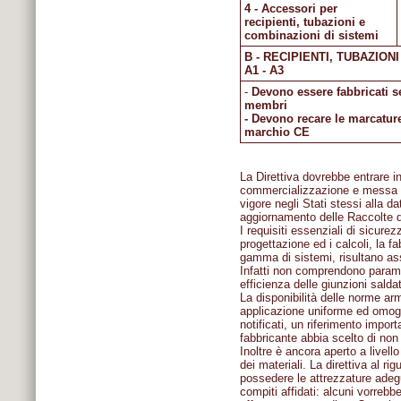
4 - Accessori per
recipienti, tubazioni e
combinazioni di sistemi
B - RECIPIENTI, TUBAZIONI E
A1 - A3
-
Devono essere fabbricati se
membri
- Devono recare le marcature 
marchio CE
La Direttiva dovrebbe entrare in 
commercializzazione e messa in 
vigore negli Stati stessi alla d
aggiornamento delle Raccolte de
I requisiti essenziali di sicure
progettazione ed i calcoli, la 
gamma di sistemi, risultano ass
Infatti non comprendono parametr
efficienza delle giunzioni salda
La disponibilità delle norme ar
applicazione uniforme ed omoge
notificati, un riferimento import
fabbricante abbia scelto di non
Inoltre è ancora aperto a livello
dei materiali. La direttiva al ri
possedere le attrezzature adeg
compiti affidati: alcuni vorreb