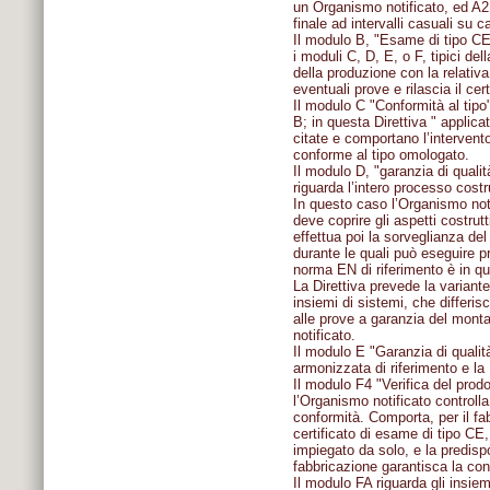
un Organismo notificato, ed A2
finale ad intervalli casuali su 
Il modulo B, "Esame di tipo CE"
i moduli C, D, E, o F, tipici de
della produzione con la relativ
eventuali prove e rilascia il cer
Il modulo C "Conformità al tipo"
B; in questa Direttiva " applic
citate e comportano l’intervento
conforme al tipo omologato.
Il modulo D, "garanzia di quali
riguarda l’intero processo costru
In questo caso l’Organismo noti
deve coprire gli aspetti costrutt
effettua poi la sorveglianza de
durante le quali può eseguire p
norma EN di riferimento è in q
La Direttiva prevede la variant
insiemi di sistemi, che differis
alle prove a garanzia del monta
notificato.
Il modulo E "Garanzia di qualità
armonizzata di riferimento e l
Il modulo F4 "Verifica del prod
l’Organismo notificato controlla 
conformità. Comporta, per il fa
certificato di esame di tipo C
impiegato da solo, e la predisp
fabbricazione garantisca la con
Il modulo FA riguarda gli insie