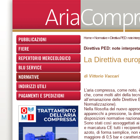
Home
»
Normative »
Direttiva PED: note interp
Direttiva PED: note interpreta
La Direttiva eur
di Vittorio Vaccari
L’aria compressa, come noto, è
che, come molti altri della tec
all’emanazione delle Direttiv
Normalizzazione).
Nella filosofia del nuovo approc
apparecchi a pressione, la dir
disposizioni normative nazionali 
Sono stati così assoggettati ai 
e marcatura CE tutti i recipient
azoto, di forma semplice, non e
maggiore di 0,5 bar e caratteri