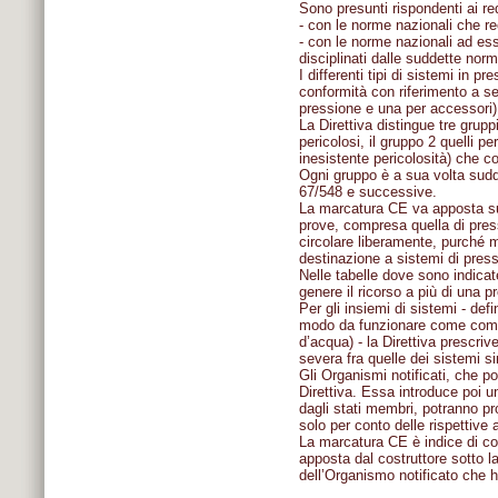
Sono presunti rispondenti ai req
- con le norme nazionali che r
- con le norme nazionali ad ess
disciplinati dalle suddette norm
I differenti tipi di sistemi in 
conformità con riferimento a sei
pressione e una per accessori) i
La Direttiva distingue tre grupp
pericolosi, il gruppo 2 quelli p
inesistente pericolosità) che c
Ogni gruppo è a sua volta suddi
67/548 e successive.
La marcatura CE va apposta su 
prove, compresa quella di pres
circolare liberamente, purché mu
destinazione a sistemi di pres
Nelle tabelle dove sono indicat
genere il ricorso a più di una p
Per gli insiemi di sistemi - defi
modo da funzionare come comple
d’acqua) - la Direttiva prescri
severa fra quelle dei sistemi s
Gli Organismi notificati, che p
Direttiva. Essa introduce poi una
dagli stati membri, potranno pr
solo per conto delle rispettive
La marcatura CE è indice di conf
apposta dal costruttore sotto l
dell’Organismo notificato che ha