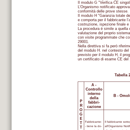
Il modulo G "Verifica CE singol
L’Organismo notificato approva i
conformità delle prove stesse.
Il modulo H "Garanzia totale de
e comporta per il fabbricante l’
costruzione, ispezione finale e
La procedura è simile a quella 
valutazione del proprio sistema
con visite programmate che con
29001.
Nella direttiva si fa però rife
del modulo H. nel contesto del
previsto per il modulo H, il pro
un certificato di esame CE del 
Tabella 
A -
Controllo
interno
B - Omol
della
P
fabbri-
R
cazione
O
G
E
Fabbricante:
Il fabbricante sot
T
- tiene la do-
all'Organismo Notif
T